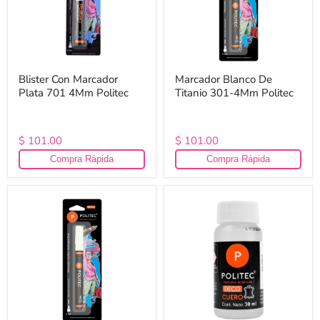
Politec
Politec
Blister Con Marcador
Marcador Blanco De
Plata 701 4Mm Politec
Titanio 301-4Mm Politec
$ 101.00
$ 101.00
Compra Rápida
Compra Rápida
Blister
Solvente
Con
Preparador
Marcador
De
Politec
Pintura
Para
Cuero
Politec
30Ml