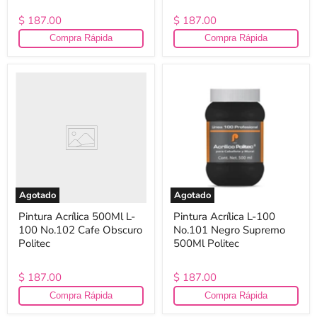
$ 187.00
$ 187.00
Compra Rápida
Compra Rápida
Pintura
Pintura
Acrílica
Acrílica
500Ml
L-
L-
100
100
No.101
No.102
Negro
Cafe
Supremo
Obscuro
500Ml
Politec
Politec
Agotado
Agotado
Pintura Acrílica 500Ml L-
Pintura Acrílica L-100
100 No.102 Cafe Obscuro
No.101 Negro Supremo
Politec
500Ml Politec
$ 187.00
$ 187.00
Compra Rápida
Compra Rápida