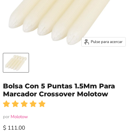
Pulse para acercar
Bolsa Con 5 Puntas 1.5Mm Para
Marcador Crossover Molotow
por
Molotow
Precio actual
$ 111.00