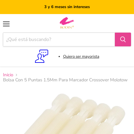
3 y 6 meses sin intereses
Menú
Quiero ser mayorista
Inicio
Bolsa Con 5 Puntas 1.5Mm Para Marcador Crossover Molotow