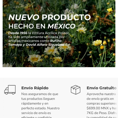
Envío Rápido
Envío Gratuito
Nos aseguramos de que
Aprovecha nuestra o
tus productos lleguen
de envío gratis en
rápidamente y en
compras superiores 
perfecto estado. Nuestro
$699.00 MNX y has
servicio de envío es
7KG de Peso. Disfru
eficiente y confiable.
la comodidad de rec