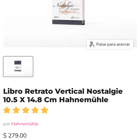
Pulse para acercar
Libro Retrato Vertical Nostalgie
10.5 X 14.8 Cm Hahnemühle
por
Hahnemühle
Precio actual
$ 279.00