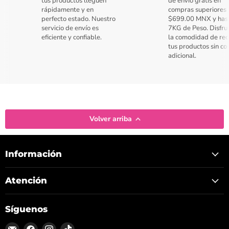
tus productos lleguen
de envío gratis en
rápidamente y en
compras superiores 
perfecto estado. Nuestro
$699.00 MNX y has
servicio de envío es
7KG de Peso. Disfru
eficiente y confiable.
la comodidad de rec
tus productos sin co
adicional.
Volver arriba
Información
Atención
Síguenos
Encuéntrenos
Encuéntrenos
Encuéntrenos
Encuéntrenos